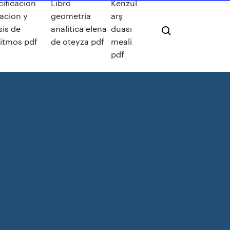
ificacion
Libro
Kenzül
acion y
geometria
arş
sis de
analitica elena
duası
ritmos pdf
de oteyza pdf
meali
pdf