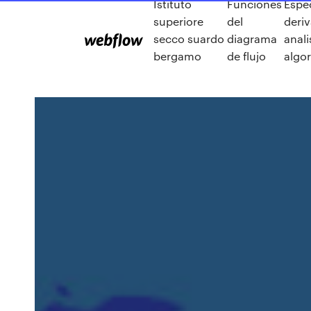
Istituto
Funciones
Espec
superiore
del
deriv
secco suardo
diagrama
anali
bergamo
de flujo
algo