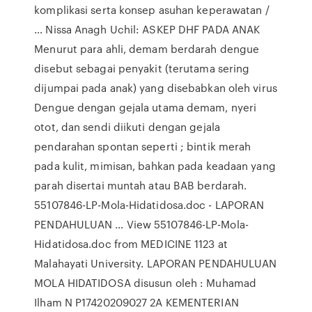
komplikasi serta konsep asuhan keperawatan /
… Nissa Anagh Uchil: ASKEP DHF PADA ANAK
Menurut para ahli, demam berdarah dengue
disebut sebagai penyakit (terutama sering
dijumpai pada anak) yang disebabkan oleh virus
Dengue dengan gejala utama demam, nyeri
otot, dan sendi diikuti dengan gejala
pendarahan spontan seperti ; bintik merah
pada kulit, mimisan, bahkan pada keadaan yang
parah disertai muntah atau BAB berdarah.
55107846-LP-Mola-Hidatidosa.doc - LAPORAN
PENDAHULUAN … View 55107846-LP-Mola-
Hidatidosa.doc from MEDICINE 1123 at
Malahayati University. LAPORAN PENDAHULUAN
MOLA HIDATIDOSA disusun oleh : Muhamad
Ilham N P17420209027 2A KEMENTERIAN