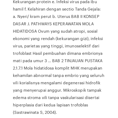
Kekurangan protein e. Infeksi virus pada ibu
hamil f. Kelahiran dengan sectio Tanda Gejala:
a. Nyeri/ kram perut b. Uterus BAB II KONSEP
DASAR J. PATHWAYS KEPERAWATAN MOLA
HIDATIDOSA Ovum yang sudah atropi, sosial
ekonomi yang rendah (kekurangan gizi), infeksi
virus, parietas yang tinggi, imunoselektif dari
trofoblast Hasil pembuahan dimana embrionya
mati pada umur 3 … BAB 2 TINJAUAN PUSTAKA
2.1.7.1 Mola hidatidosa komplit MHK merupakan
kehamilan abnormal tanpa embrio yang seluruh
vili korialisnya mengalami degenerasi hidrofik
yang menyerupai anggur. Mikroskopik tampak
edema stroma vili tanpa vaskularisasi disertai
hiperplasia dari kedua lapisan trofoblas
(Sastrawinata S, 2004).