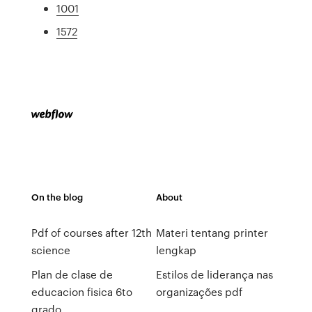
1001
1572
On the blog
About
Pdf of courses after 12th
Materi tentang printer
science
lengkap
Plan de clase de
Estilos de liderança nas
educacion fisica 6to
organizações pdf
grado