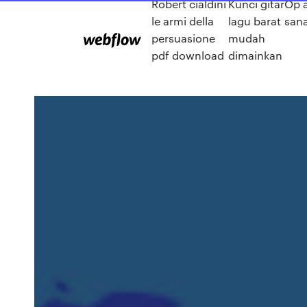
Robert cialdini
Kunci gitar
Op a
le armi della
lagu barat
sana
persuasione
mudah
pdf download
dimainkan