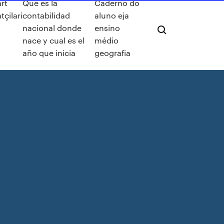
rt
Que es la
Caderno do
tçilari
contabilidad
aluno eja
nacional donde
ensino
nace y cual es el
médio
año que inicia
geografia